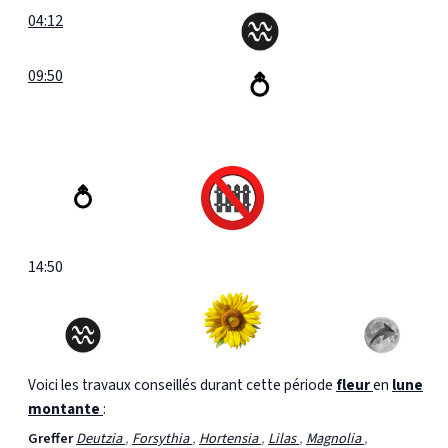
04:12
09:50
14:50
Voici les travaux conseillés durant cette période
fleur
en
lune
montante
:
Greffer
Deutzia
,
Forsythia
,
Hortensia
,
Lilas
,
Magnolia
,