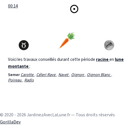
00:14
Voici les travaux conseillés durant cette période
racine
en
lune
montante
:
Semer
Carotte
,
Céleri Rave
,
Navet
,
Oignon
,
Oignon Blanc
,
Poireau
,
Radis
© 2020 - 2026 JardinezAvecLaLune.fr — Tous droits réservés
GorillaDev