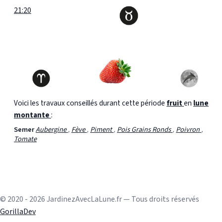
21:20
Voici les travaux conseillés durant cette période
fruit
en
lune
montante
:
Semer
Aubergine
,
Fève
,
Piment
,
Pois Grains Ronds
,
Poivron
,
Tomate
© 2020 - 2026 JardinezAvecLaLune.fr — Tous droits réservés
GorillaDev