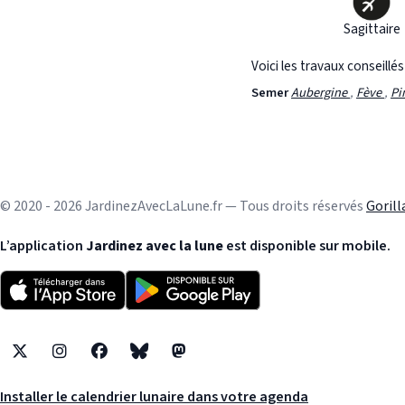
Sagittaire
Voici les travaux conseillé
Semer
Aubergine
,
Fève
,
Pi
© 2020 - 2026 JardinezAvecLaLune.fr — Tous droits réservés
Goril
L’application
Jardinez avec la lune
est disponible sur mobile.
X
Instagram
Facebook
Bluesky
Mastodon
Installer le calendrier lunaire dans votre agenda