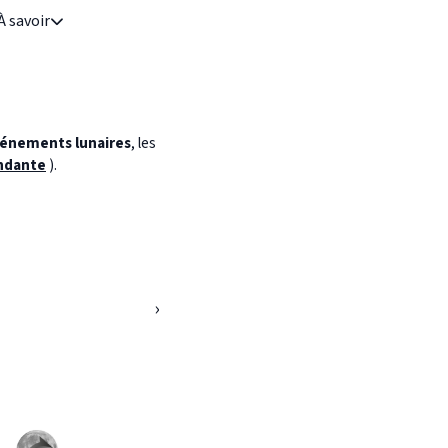
À savoir
énements lunaires
, les
ndante
).
›