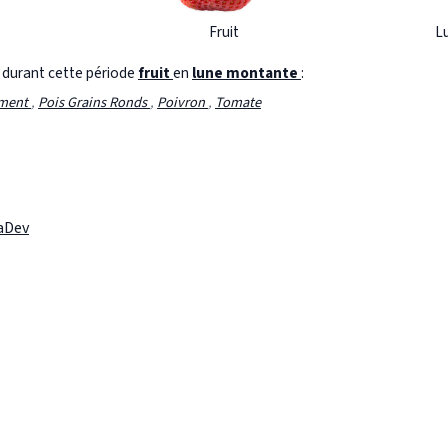
Fruit
L
s durant cette période
fruit
en
lune montante
:
ment
,
Pois Grains Ronds
,
Poivron
,
Tomate
laDev