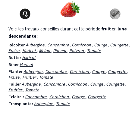
Voici les travaux conseillés durant cette période
fruit
en
lune
descendante
:
Récolter
Aubergine
,
Concombre
,
Cornichon
,
Courge
,
Courgette
,
Fraise
,
Haricot
,
Melon
,
Piment
,
Poivron
,
Tomate
Butter
Haricot
Biner
Haricot
Planter
Aubergine
,
Concombre
,
Cornichon
,
Courge
,
Courgette
,
Fraise
,
Fruitier
,
Tomate
Tailler
Aubergine
,
Concombre
,
Cornichon
,
Courge
,
Courgette
,
Fruitier
,
Tomate
Éclaircir
Concombre
,
Cornichon
,
Courge
,
Courgette
Transplanter
Aubergine
,
Tomate