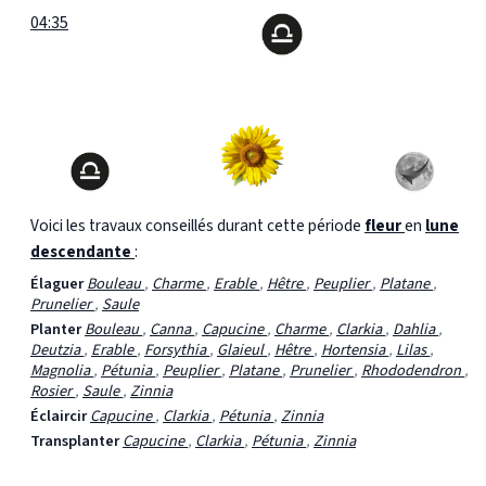
04:35
Voici les travaux conseillés durant cette période
fleur
en
lune
descendante
:
Élaguer
Bouleau
,
Charme
,
Erable
,
Hêtre
,
Peuplier
,
Platane
,
Prunelier
,
Saule
Planter
Bouleau
,
Canna
,
Capucine
,
Charme
,
Clarkia
,
Dahlia
,
Deutzia
,
Erable
,
Forsythia
,
Glaieul
,
Hêtre
,
Hortensia
,
Lilas
,
Magnolia
,
Pétunia
,
Peuplier
,
Platane
,
Prunelier
,
Rhododendron
,
Rosier
,
Saule
,
Zinnia
Éclaircir
Capucine
,
Clarkia
,
Pétunia
,
Zinnia
Transplanter
Capucine
,
Clarkia
,
Pétunia
,
Zinnia