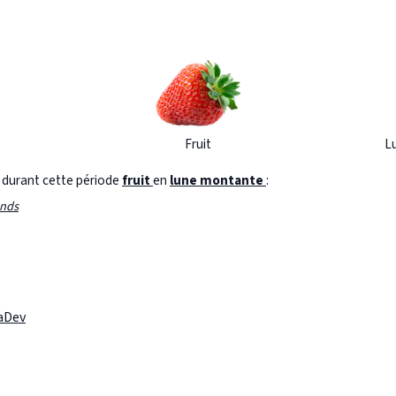
Fruit
L
s durant cette période
fruit
en
lune montante
:
onds
laDev