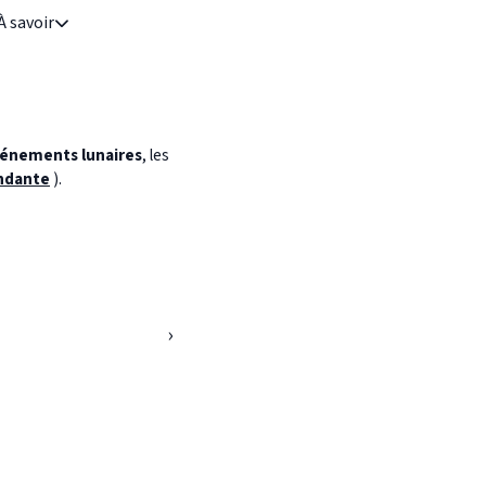
À savoir
énements lunaires
, les
ndante
).
›