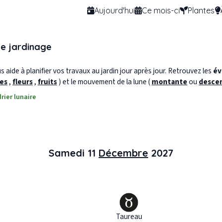
Aujourd'hui
Ce mois-ci
Plantes
de jardinage
 aide à planifier vos travaux au jardin jour après jour. Retrouvez les
év
les
,
fleurs
,
fruits
) et le mouvement de la lune (
montante
ou
desce
rier lunaire
Samedi 11
Décembre
2027
Taureau