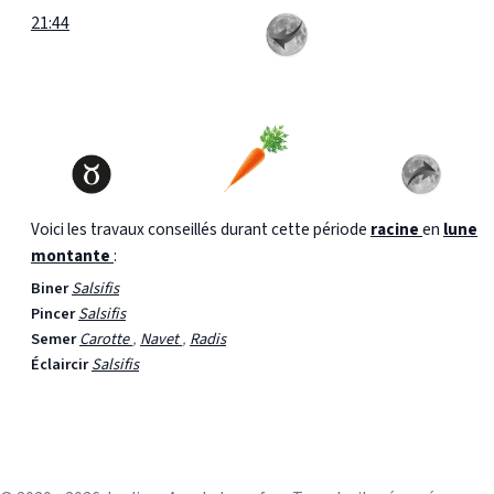
21:44
Voici les travaux conseillés durant cette période
racine
en
lune
montante
:
Biner
Salsifis
Pincer
Salsifis
Semer
Carotte
,
Navet
,
Radis
Éclaircir
Salsifis