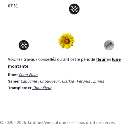
07:51
Voici les travaux conseillés durant cette période
fleur
en
lune
montante
:
Biner
Chou-Fleur
Semer
Capucine
,
Chou-Fleur
,
Clarkia
,
Pétunia
,
Zinnia
Transplanter
Chou-Fleur
© 2020 - 2026 JardinezAvecLaLune.fr — Tous droits réservés