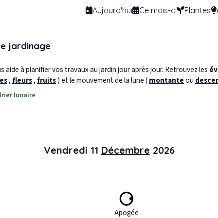
Aujourd'hui
Ce mois-ci
Plantes
de jardinage
 aide à planifier vos travaux au jardin jour après jour. Retrouvez les
év
les
,
fleurs
,
fruits
) et le mouvement de la lune (
montante
ou
desce
rier lunaire
Vendredi 11
Décembre
2026
Apogée