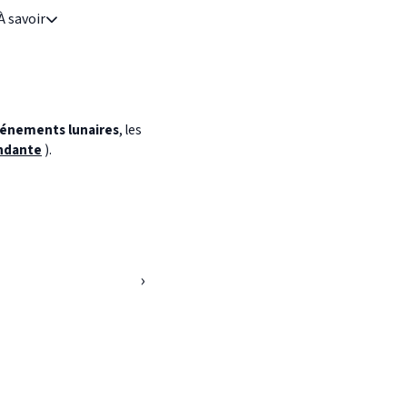
À savoir
énements lunaires
, les
ndante
).
›