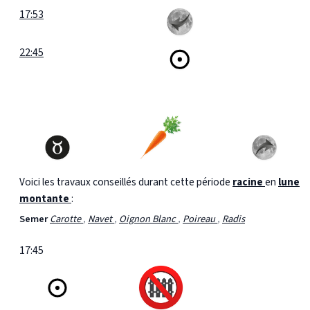
17:53
22:45
Voici les travaux conseillés durant cette période
racine
en
lune
montante
:
Semer
Carotte
,
Navet
,
Oignon Blanc
,
Poireau
,
Radis
17:45