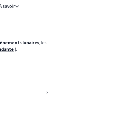
À savoir
énements lunaires
, les
ndante
).
›