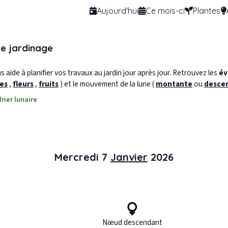
Aujourd'hui
Ce mois-ci
Plantes
de jardinage
 aide à planifier vos travaux au jardin jour après jour. Retrouvez les
év
les
,
fleurs
,
fruits
) et le mouvement de la lune (
montante
ou
desce
rier lunaire
Mercredi 7
Janvier
2026
Nœud descendant