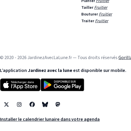
Planter
Fruitier
Tailler
Fruitier
Bouturer
Fruitier
Traiter
Fruitier
© 2020 - 2026 JardinezAvecLaLune.fr — Tous droits réservés
Goril
L’application
Jardinez avec la lune
est disponible sur mobile.
X
Instagram
Facebook
Bluesky
Mastodon
Installer le calendrier lunaire dans votre agenda