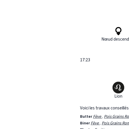
Nœud descend
17:23
Lion
Voici les travaux conseillé
Butter
Fève
,
Pois Grains R
Biner
Fève
,
Pois Grains Ro