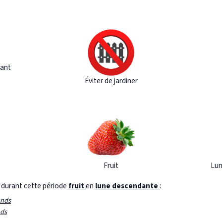
ant
Éviter de jardiner
Fruit
Lun
s durant cette période
fruit
en
lune descendante
:
onds
nds