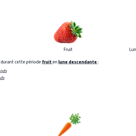
Fruit
Lun
s durant cette période
fruit
en
lune descendante
:
onds
nds