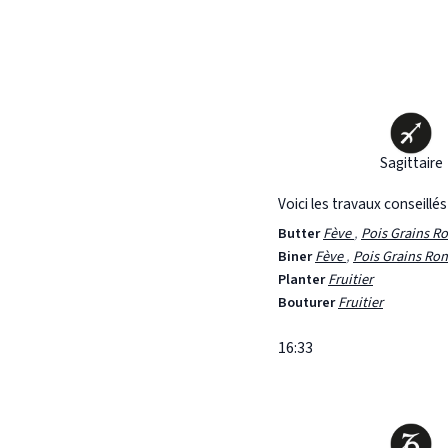
Sagittaire
Voici les travaux conseillé
Butter
Fève
,
Pois Grains R
Biner
Fève
,
Pois Grains Ro
Planter
Fruitier
Bouturer
Fruitier
16:33