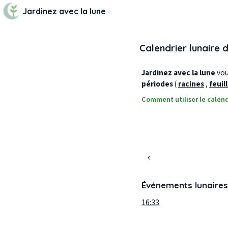
Jardinez avec la lune
Calendrier lunaire 
Jardinez avec la lune
vous
périodes
(
racines
,
feuil
Comment utiliser le calend
‹
Événements lunaires
16:33