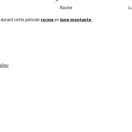
Racine
L
s durant cette période
racine
en
lune montante
:
laDev