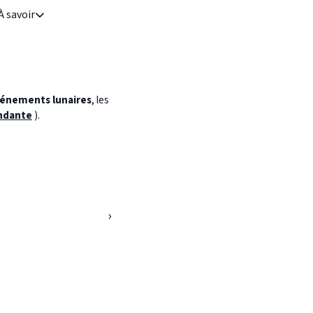
À savoir
énements lunaires
, les
ndante
).
›