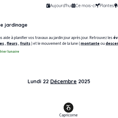
Aujourd'hui
Ce mois-ci
Plantes
de jardinage
 aide à planifier vos travaux au jardin jour après jour. Retrouvez les
év
les
,
fleurs
,
fruits
) et le mouvement de la lune (
montante
ou
desce
rier lunaire
Lundi 22
Décembre
2025
Capricorne