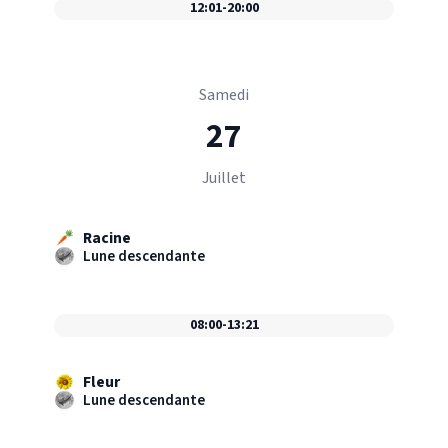
12:01-20:00
Samedi
27
Juillet
Racine
Lune descendante
08:00-13:21
Fleur
Lune descendante