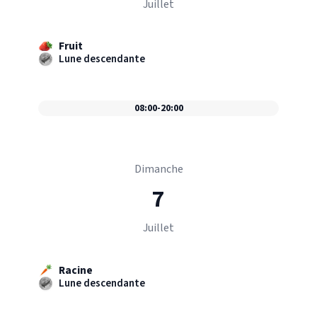
Juillet
Fruit
Lune descendante
08:00-20:00
Dimanche
7
Juillet
Racine
Lune descendante