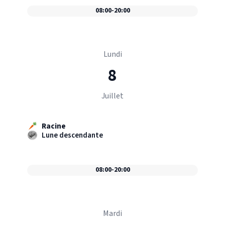
08:00-20:00
Lundi
8
Juillet
Racine
Lune descendante
08:00-20:00
Mardi