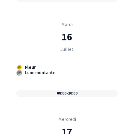
Mardi
16
Juillet
Fleur
Lune montante
08:00-20:00
Mercredi
17