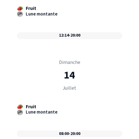
Fruit
Lune montante
12:14-20:00
Dimanche
14
Juillet
Fruit
Lune montante
08:00-20:00