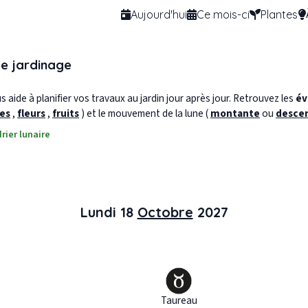
Aujourd'hui
Ce mois-ci
Plantes
de jardinage
 aide à planifier vos travaux au jardin jour après jour. Retrouvez les
év
les
,
fleurs
,
fruits
) et le mouvement de la lune (
montante
ou
desce
rier lunaire
Lundi 18
Octobre
2027
Taureau