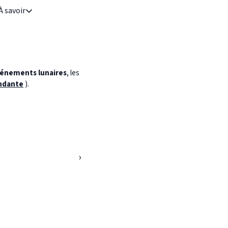
À savoir
énements lunaires
, les
ndante
).
›