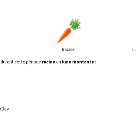
Racine
L
s durant cette période
racine
en
lune montante
:
laDev